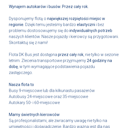
Wynajem autokarów i busów. Przez cały rok.
Dysponujemy flotą o
największej rozpiętości miejsc w
regionie.
Dzięki temu jesteśmy bardzo
elastyczni
i bez
problemu dostosowujemy się do
indywidualnych potrzeb
naszych klientów. Nasze pojazdy i kierowcy są przygotowani.
Skontaktuj się z nami!
Flota DK Bus jest dostępna
przez cały rok
, nie tylko w sezonie
letnim. Zlecenia transportowe przyjmujemy
24 godziny na
dobę
, w tym wymagające podstawienia pojazdu
zastępczego.
Nasza flota to
Busy 9-miejscowe lub dla kilkunastu pasażerów
Autobusy 24-miejscowe oraz 35-miejscowe
Autokary 50- i 60-miejscowe
Mamy świetnych kierowców
Są profesjonalistami, ale zwracamy uwagę nie tylko na
umiejętności i doświadczenie. Bardzo ważna jest dla nas