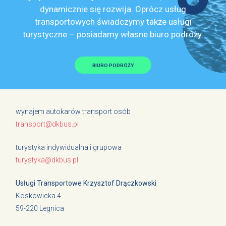
dynamicznie się rozwija. Oprócz usług
transportowych świadczymy także usługi
turystyczne – posiadamy własne biuro podróży.
BIURO PODRÓŻY
wynajem autokarów transport osób
transport@dkbus.pl
turystyka indywidualna i grupowa
turystyka@dkbus.pl
Usługi Transportowe Krzysztof Drączkowski
Koskowicka 4
59-220 Legnica