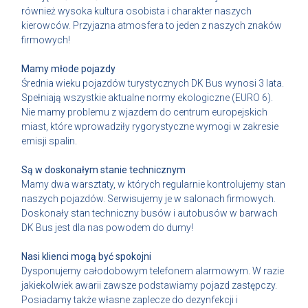
również wysoka kultura osobista i charakter naszych
kierowców. Przyjazna atmosfera to jeden z naszych znaków
firmowych!
Mamy młode pojazdy
Średnia wieku pojazdów turystycznych DK Bus wynosi 3 lata.
Spełniają wszystkie aktualne normy ekologiczne (EURO 6).
Nie mamy problemu z wjazdem do centrum europejskich
miast, które wprowadziły rygorystyczne wymogi w zakresie
emisji spalin.
Są w doskonałym stanie technicznym
Mamy dwa warsztaty, w których regularnie kontrolujemy stan
naszych pojazdów. Serwisujemy je w salonach firmowych.
Doskonały stan techniczny busów i autobusów w barwach
DK Bus jest dla nas powodem do dumy!
Nasi klienci mogą być spokojni
Dysponujemy całodobowym telefonem alarmowym. W razie
jakiekolwiek awarii zawsze podstawiamy pojazd zastępczy.
Posiadamy także własne zaplecze do dezynfekcji i