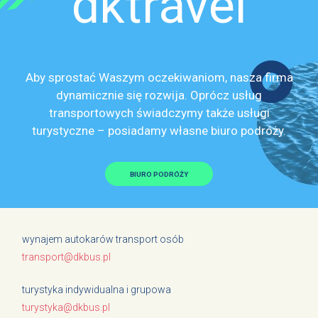
dktravel
Aby sprostać Waszym oczekiwaniom, nasza firma
dynamicznie się rozwija. Oprócz usług
transportowych świadczymy także usługi
turystyczne – posiadamy własne biuro podróży.
BIURO PODRÓŻY
wynajem autokarów transport osób
transport@dkbus.pl
turystyka indywidualna i grupowa
turystyka@dkbus.pl