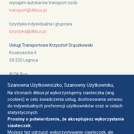
wynajem autokarów transport osób
transport@dkbus.pl
turystyka indywidualna i grupowa
turystyka@dkbus.pl
Usługi Transportowe Krzysztof Drączkowski
Koskowicka 4
59-220 Legnica
© DK Bus
Cookies i polityka prywatności
Szanowna Użytkowniczko, Szanowny Użytkowniku,
Na stronach dkbus.pl wykorzystujemy ciasteczka (ang.
cookies) w celu świadczenia usług, dostosowania serwisu
do indywidualnych preferencji użytkowników oraz w celach
Legnica, ul. Nasienna 4
statystycznych.
biuro@dkbus.pl
Prosimy o potwierdzenie, że akceptujesz wykorzystanie
+48 797 760 102
ciasteczek.
Możesz też odrzucić wykorzystywanie ciasteczek, ale