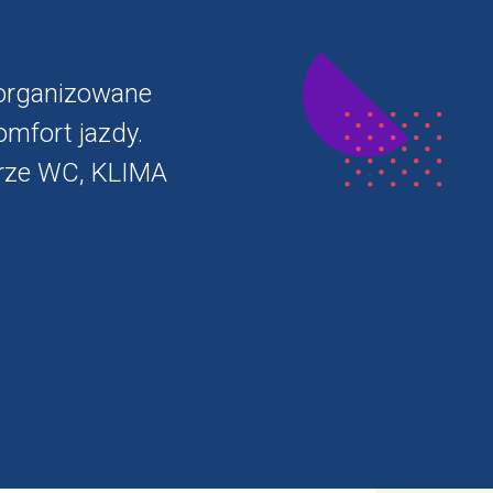
zorganizowane
omfort jazdy.
arze WC, KLIMA