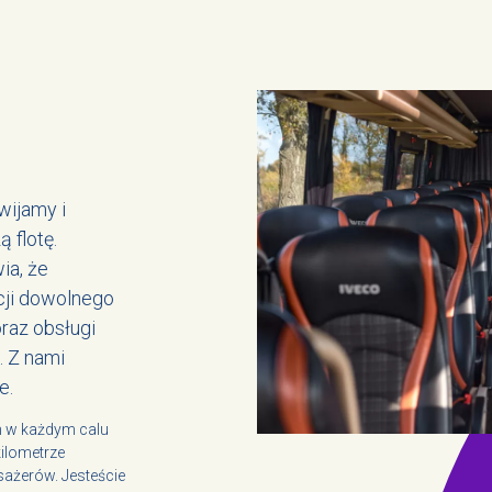
wijamy i
 flotę.
ia, że
cji dowolnego
raz obsługi
. Z nami
e.
m w każdym calu
ilometrze
sażerów. Jesteście