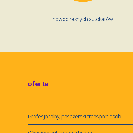
nowoczesnych autokarów
oferta
Profesjonalny, pasażerski transport osób
Wynajem autokarów i busów