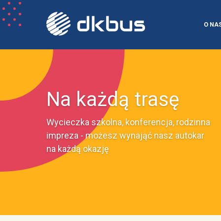
O NA
Na każdą trasę
Wycieczka szkolna, konferencja, rodzinna
impreza - możesz wynająć nasz autokar
na każdą okazję