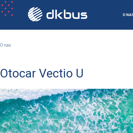
O NA
O nas
Otocar Vectio U