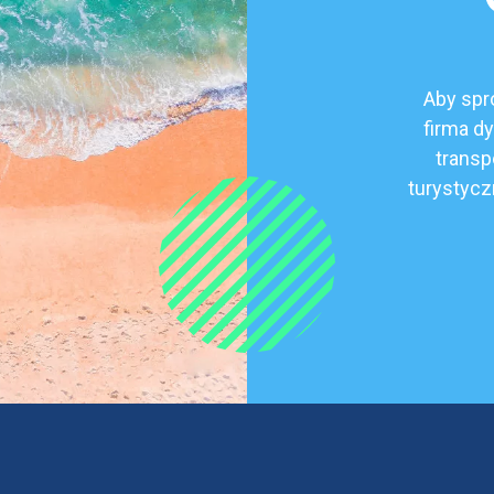
Aby spr
firma d
transp
turystycz