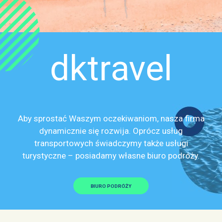
dktravel
Aby sprostać Waszym oczekiwaniom, nasza firma
dynamicznie się rozwija. Oprócz usług
transportowych świadczymy także usługi
turystyczne – posiadamy własne biuro podróży.
BIURO PODRÓŻY