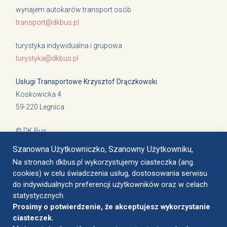
wynajem autokarów transport osób
transport@dkbus.pl
turystyka indywidualna i grupowa
turystyka@dkbus.pl
Usługi Transportowe Krzysztof Drączkowski
Koskowicka 4
59-220 Legnica
© DK Bus
Cookies i polityka prywatności
Szanowna Użytkowniczko, Szanowny Użytkowniku,
Na stronach dkbus.pl wykorzystujemy ciasteczka (ang.
cookies) w celu świadczenia usług, dostosowania serwisu
do indywidualnych preferencji użytkowników oraz w celach
Legnica, ul. Nasienna 4
statystycznych.
biuro@dkbus.pl
Prosimy o potwierdzenie, że akceptujesz wykorzystanie
+48 797 760 102
ciasteczek.