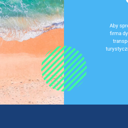
Aby spr
firma d
transp
turystycz