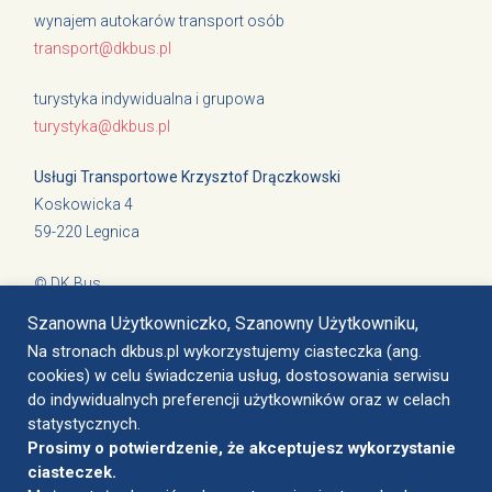
wynajem autokarów transport osób
transport@dkbus.pl
turystyka indywidualna i grupowa
turystyka@dkbus.pl
Usługi Transportowe Krzysztof Drączkowski
Koskowicka 4
59-220 Legnica
© DK Bus
Cookies i polityka prywatności
Szanowna Użytkowniczko, Szanowny Użytkowniku,
Na stronach dkbus.pl wykorzystujemy ciasteczka (ang.
cookies) w celu świadczenia usług, dostosowania serwisu
do indywidualnych preferencji użytkowników oraz w celach
Legnica, ul. Nasienna 4
statystycznych.
biuro@dkbus.pl
Prosimy o potwierdzenie, że akceptujesz wykorzystanie
+48 797 760 102
ciasteczek.