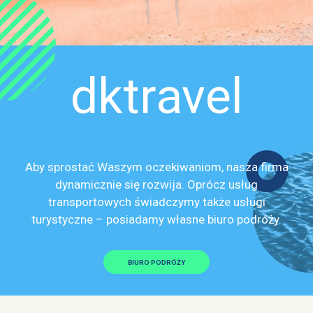
dktravel
Aby sprostać Waszym oczekiwaniom, nasza firma
dynamicznie się rozwija. Oprócz usług
transportowych świadczymy także usługi
turystyczne – posiadamy własne biuro podróży.
BIURO PODRÓŻY