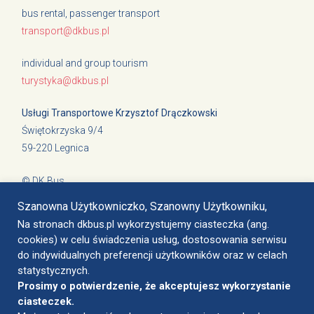
bus rental, passenger transport
transport@dkbus.pl
individual and group tourism
turystyka@dkbus.pl
Usługi Transportowe Krzysztof Drączkowski
Świętokrzyska 9/4
59-220 Legnica
© DK Bus
Cookies and Privacy Policy
Szanowna Użytkowniczko, Szanowny Użytkowniku,
Na stronach dkbus.pl wykorzystujemy ciasteczka (ang.
cookies) w celu świadczenia usług, dostosowania serwisu
do indywidualnych preferencji użytkowników oraz w celach
Legnica, ul. Nasienna 4
statystycznych.
biuro@dkbus.pl
Prosimy o potwierdzenie, że akceptujesz wykorzystanie
+48 603 905 817
ciasteczek.